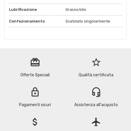
Lubrificazione
Grasso/olio
Confezionamento
Scatolato singolarmente
redeem
star_border
Offerte Speciali
Qualità certificata
lock
headset_mic
Pagamenti sicuri
Assistenza all'acquisto
attach_money
flight