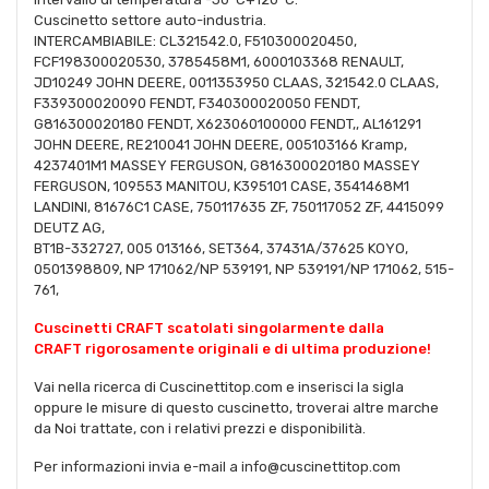
Cuscinetto settore auto-industria.
INTERCAMBIABILE: CL321542.0, F510300020450,
FCF198300020530, 3785458M1, 6000103368 RENAULT,
JD10249 JOHN DEERE, 0011353950 CLAAS, 321542.0 CLAAS,
F339300020090 FENDT, F340300020050 FENDT,
G816300020180 FENDT, X623060100000 FENDT,, AL161291
JOHN DEERE, RE210041 JOHN DEERE, 005103166 Kramp,
4237401M1 MASSEY FERGUSON, G816300020180 MASSEY
FERGUSON, 109553 MANITOU, K395101 CASE, 3541468M1
LANDINI, 81676C1 CASE, 750117635 ZF, 750117052 ZF, 4415099
DEUTZ AG,
BT1B-332727, 005 013166, SET364, 37431A/37625 KOYO,
0501398809, NP 171062/NP 539191, NP 539191/NP 171062, 515-
761,
Cuscinetti CRAFT scatolati singolarmente dalla
CRAFT rigorosamente originali e di ultima produzione!
Vai nella ricerca di Cuscinettitop.com e inserisci la sigla
oppure le misure di questo cuscinetto, troverai altre marche
da Noi trattate, con i relativi prezzi e disponibilità.
Per informazioni invia e-mail a info@cuscinettitop.com