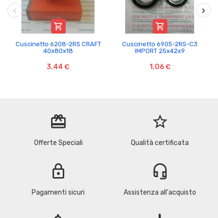


Cuscinetto 6208-2RS CRAFT
Cuscinetto 6905-2RS-C3
40x80x18
IMPORT 25x42x9
3,44 €
1,06 €
redeem
star_border
Offerte Speciali
Qualità certificata
lock
headset_mic
Pagamenti sicuri
Assistenza all'acquisto