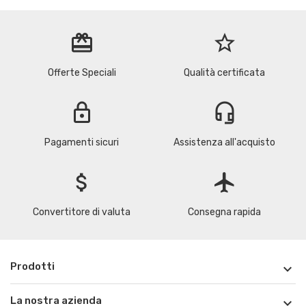
redeem
star_border
Offerte Speciali
Qualità certificata
lock
headset_mic
Pagamenti sicuri
Assistenza all'acquisto
attach_money
flight
Convertitore di valuta
Consegna rapida
Prodotti

La nostra azienda
