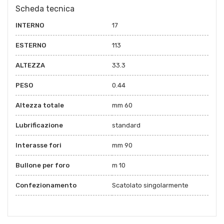
Scheda tecnica
INTERNO
17
ESTERNO
113
ALTEZZA
33.3
PESO
0.44
Altezza totale
mm 60
Lubrificazione
standard
Interasse fori
mm 90
Bullone per foro
m 10
Confezionamento
Scatolato singolarmente