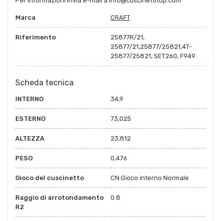
Per informazioni invia e-mail a info@cuscinettitop.com
Marca
CRAFT
Riferimento
25877R/21,
25877/21,25877/25821,4T-
25877/25821, SET260, F949
Scheda tecnica
INTERNO
34,9
ESTERNO
73,025
ALTEZZA
23,812
PESO
0,476
Gioco del cuscinetto
CN:Gioco interno Normale
Raggio di arrotondamento
0.8
R2