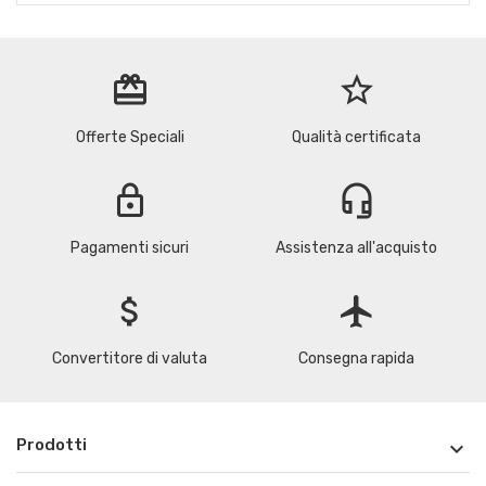
redeem
star_border
Offerte Speciali
Qualità certificata
lock
headset_mic
Pagamenti sicuri
Assistenza all'acquisto
attach_money
flight
Convertitore di valuta
Consegna rapida
Prodotti
