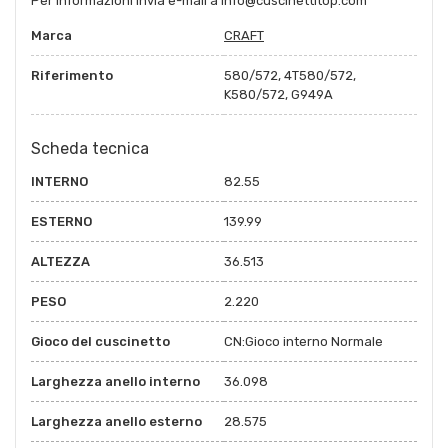
Per informazioni invia e-mail a info@cuscinettitop.com
Marca
CRAFT
Riferimento
580/572, 4T580/572,
K580/572, G949A
Scheda tecnica
INTERNO
82.55
ESTERNO
139.99
ALTEZZA
36.513
PESO
2.220
Gioco del cuscinetto
CN:Gioco interno Normale
Larghezza anello interno
36.098
Larghezza anello esterno
28.575