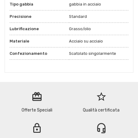
Tipo gabbia
gabbia in acciaio
Precisione
Standard
Lubrificazione
Grasso/olio
Materiale
Acciaio su acciaio
Confezionamento
Scatolato singolarmente
redeem
star_border
Offerte Speciali
Qualità certificata
lock
headset_mic