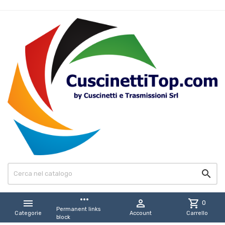

more_horiz


shopping_cart
0
Permanent links
Categorie
Account
Carrello
block