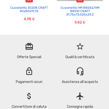
Cuscinetto 30208 CRAFT
Cuscinetto HM 88542/HM
40x80x19,75
88510 CRAFT
31,75x73,025x29,3
4,98 €
9,82 €
redeem
star_border
Offerte Speciali
Qualità certificata
lock
headset_mic
Pagamenti sicuri
Assistenza all'acquisto
attach_money
flight
Convertitore di valuta
Consegna rapida