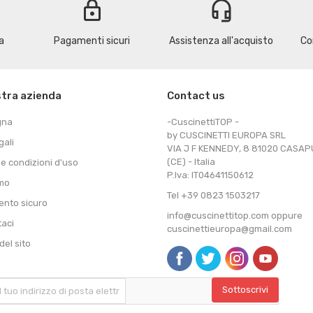
lock
headset_mic
a
Pagamenti sicuri
Assistenza all'acquisto
Co
stra azienda
Contact us
gna
-CuscinettiTOP -
by CUSCINETTI EUROPA SRL
gali
VIA J F KENNEDY, 8 81020 CASA
(CE) - Italia
 e condizioni d'uso
P.Iva: IT04641150612
amo
Tel +39 0823 1503217
nto sicuro
info@cuscinettitop.com oppure
taci
cuscinettieuropa@gmail.com
el sito