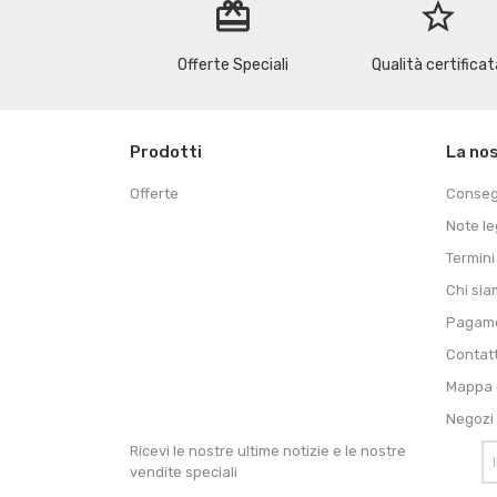
redeem
star_border
Offerte Speciali
Qualità certificat
Prodotti
La no
Offerte
Conse
Note le
Termini
Chi si
Pagame
Contat
Mappa d
Negozi
Ricevi le nostre ultime notizie e le nostre
vendite speciali