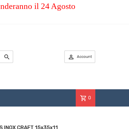
enderanno il 24 Agosto


Account
shopping_cart
0
S INOX CRAFT 15x35x11