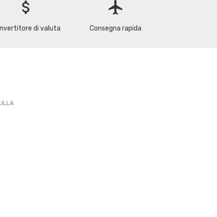
attach_money
flight
nvertitore di valuta
Consegna rapida
PULLA