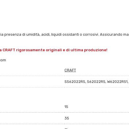
ia presenza di umidità, acidi, liquidi ossidanti o corrosivi. Assicurando ma
a CRAFT rigorosamente originali e di ultima produzione!
.com
CRAFT
SS62022RS, S62022RS, W62022RS1, 
15
35