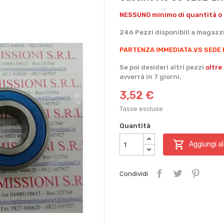
NESSUNO minimo di quantità o 
246 Pezzi disponibili a magazz
PARTENZA IMMEDIATA.
VS SEDE 
Se poi desideri altri pezzi
oltre
avverrà in 7 giorni.
3,52 €
Tasse escluse
Quantità

Aggiungi al
Condividi