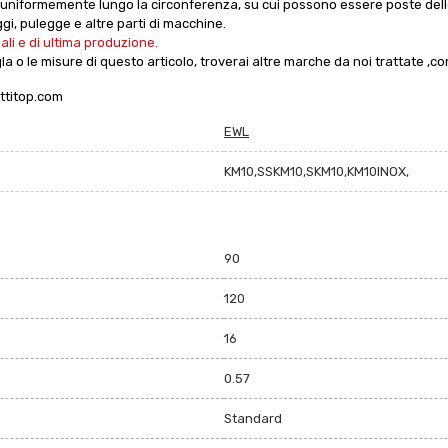
 uniformemente lungo la circonferenza, su cui possono essere poste delle
i, pulegge e altre parti di macchine.
li e di ultima produzione.
gla o le misure di questo articolo, troverai altre marche da noi trattate ,co
ttitop.com
EWL
KM10,SSKM10,SKM10,KM10INOX,
90
120
16
0.57
Standard