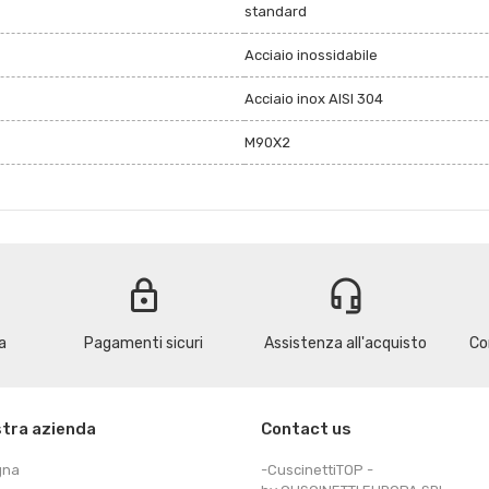
standard
Acciaio inossidabile
Acciaio inox AISI 304
M90X2
lock
headset_mic
a
Pagamenti sicuri
Assistenza all'acquisto
Co
stra azienda
Contact us
gna
-CuscinettiTOP -