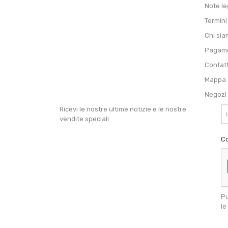
Note le
Termini
Chi si
Pagame
Contat
Mappa d
Negozi
Ricevi le nostre ultime notizie e le nostre
vendite speciali
Co
Pu
le