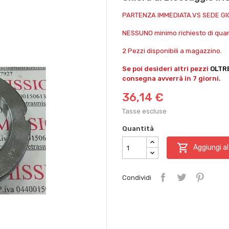
PARTENZA IMMEDIATA.VS SEDE G
NESSUNO minimo richiesto di quant
2 Pezzi disponibili a magazzino.
Se poi desideri altri pezzi
OLTR
consegna avverrà in 7 giorni.
36,14 €
Tasse escluse
Quantità

Aggiungi al
Condividi