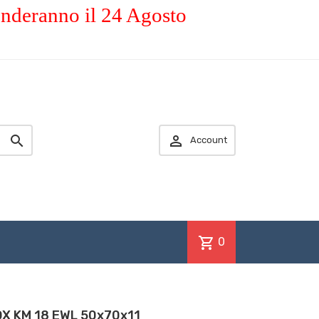
enderanno il 24 Agosto


Account
shopping_cart
0
NOX KM 18 EWL 50x70x11