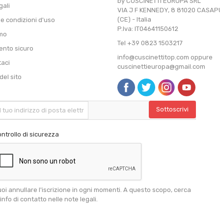
by CUSCINETTI EUROPA SRL
gali
VIA J F KENNEDY, 8 81020 CASA
(CE) - Italia
 e condizioni d'uso
P.Iva: IT04641150612
amo
Tel +39 0823 1503217
nto sicuro
info@cuscinettitop.com oppure
taci
cuscinettieuropa@gmail.com
el sito
ntrollo di sicurezza
oi annullare l'iscrizione in ogni momenti. A questo scopo, cerca
 info di contatto nelle note legali.