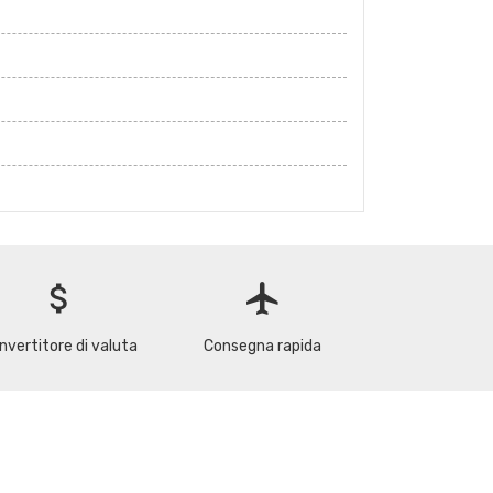
attach_money
flight
nvertitore di valuta
Consegna rapida