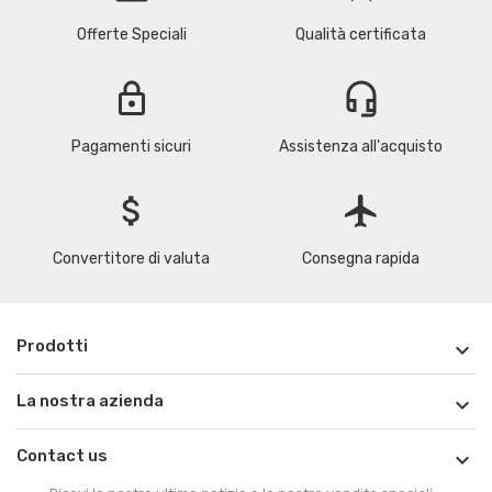
Offerte Speciali
Qualità certificata
lock
headset_mic
Pagamenti sicuri
Assistenza all'acquisto
attach_money
flight
Convertitore di valuta
Consegna rapida
Prodotti

La nostra azienda

Contact us
