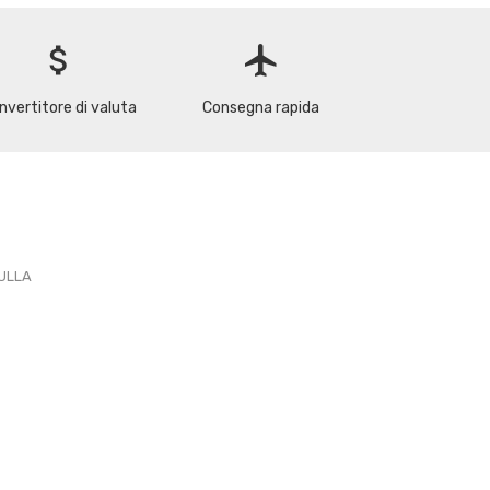
attach_money
flight
nvertitore di valuta
Consegna rapida
PULLA