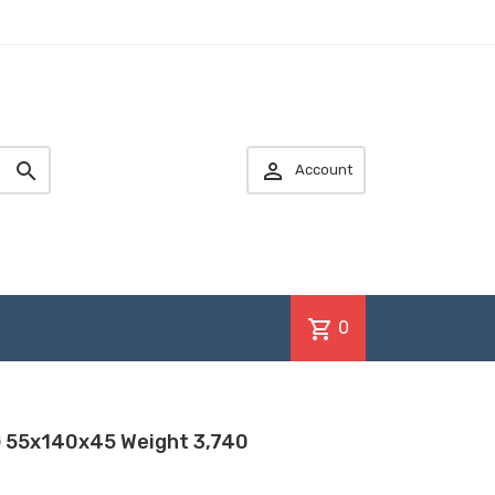


Account
shopping_cart
0
 55x140x45 Weight 3,740