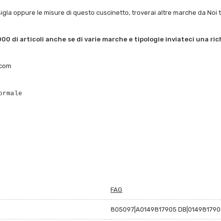
sigla oppure le misure di questo cuscinetto, troverai altre marche da Noi trat
00 di articoli anche se di varie marche e tipologie inviateci una ri
.com
ormale
FAG
805097|A0149817905 DB|01498179