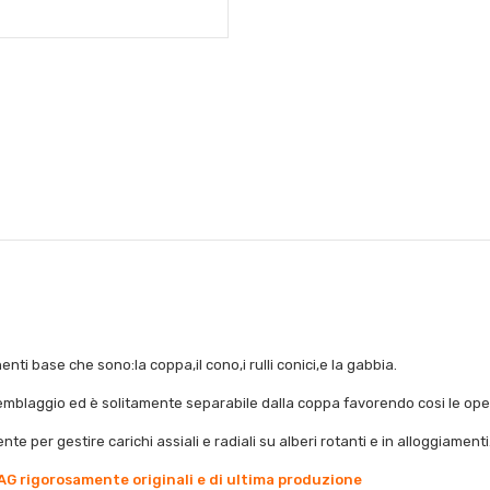
nti base che sono:la coppa,il cono,i rulli conici,e la gabbia.
 assemblaggio ed è solitamente separabile dalla coppa favorendo cosi le o
nte per gestire carichi assiali e radiali su alberi rotanti e in alloggiamenti
AG rigorosamente originali e di ultima produzione