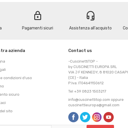
lock
headset_mic
a
Pagamenti sicuri
Assistenza all'acquisto
Co
stra azienda
Contact us
gna
-CuscinettiTOP -
by CUSCINETTI EUROPA SRL
gali
VIA J F KENNEDY, 8 81020 CASA
(CE) - Italia
 e condizioni d'uso
P.Iva: IT04641150612
amo
Tel +39 0823 1503217
nto sicuro
info@cuscinettitop.com oppure
taci
cuscinettieuropa@gmail.com
el sito