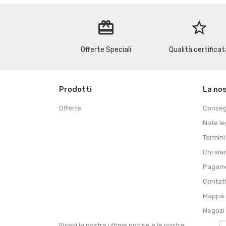
redeem
star_border
Offerte Speciali
Qualità certificat
Prodotti
La no
Offerte
Conse
Note le
Termini
Chi si
Pagame
Contat
Mappa d
Negozi
Ricevi le nostre ultime notizie e le nostre