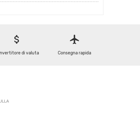
attach_money
flight
nvertitore di valuta
Consegna rapida
PULLA