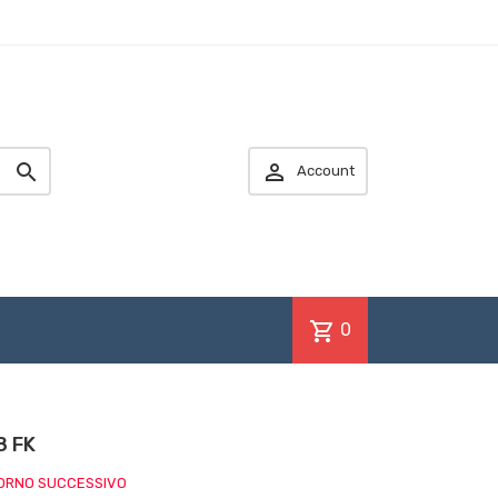


Account
shopping_cart
0
8 FK
IORNO SUCCESSIVO