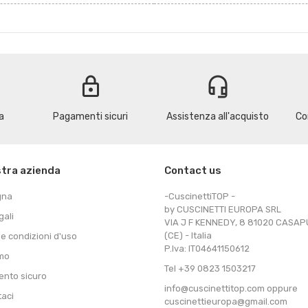
lock
headset_mic
a
Pagamenti sicuri
Assistenza all'acquisto
Co
stra azienda
Contact us
gna
-CuscinettiTOP -
by CUSCINETTI EUROPA SRL
gali
VIA J F KENNEDY, 8 81020 CASA
(CE) - Italia
 e condizioni d'uso
P.Iva: IT04641150612
amo
Tel +39 0823 1503217
nto sicuro
info@cuscinettitop.com oppure
taci
cuscinettieuropa@gmail.com