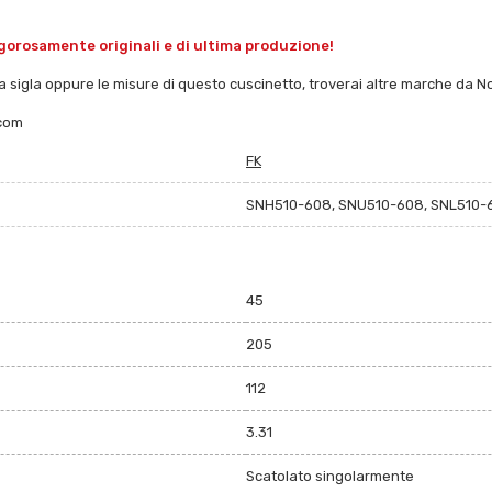
igorosamente originali e di ultima produzione!
 sigla oppure le misure di questo cuscinetto, troverai altre marche da Noi tr
.com
FK
SNH510-608, SNU510-608, SNL510-
45
205
112
3.31
Scatolato singolarmente