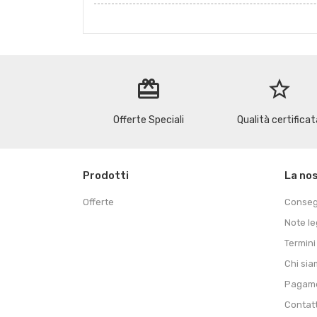
redeem
star_border
Offerte Speciali
Qualità certificat
Prodotti
La no
Offerte
Conse
Note le
Termini
Chi si
Pagame
Contat