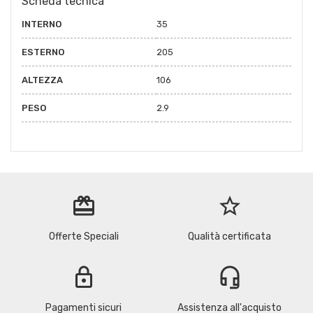
Scheda tecnica
INTERNO
35
ESTERNO
205
ALTEZZA
106
PESO
2.9
redeem
star_border
Offerte Speciali
Qualità certificata
lock
headset_mic
Pagamenti sicuri
Assistenza all'acquisto