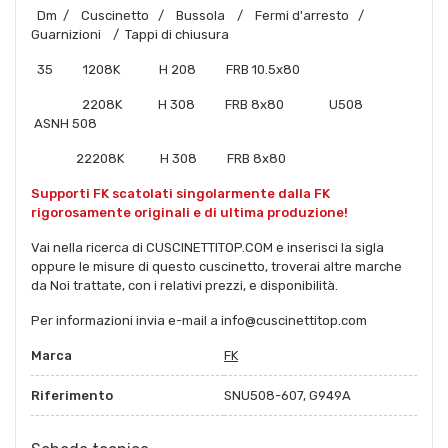
Dm / Cuscinetto / Bussola / Fermi d'arresto /
Guarnizioni / Tappi di chiusura
35 1208K H 208 FRB 10.5x80
2208K H 308 FRB 8x80 U508
ASNH 508
22208K H 308 FRB 8x80
Supporti FK scatolati singolarmente dalla FK
rigorosamente originali e di ultima produzione!
Vai nella ricerca di CUSCINETTITOP.COM e inserisci la sigla
oppure le misure di questo cuscinetto, troverai altre marche
da Noi trattate, con i relativi prezzi, e disponibilità.
Per informazioni invia e-mail a
info@cuscinettitop.com
Marca
FK
Riferimento
SNU508-607, G949A