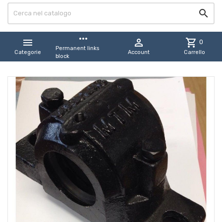

more_horiz


shopping_cart
0
Permanent links
Categorie
Account
Carrello
block