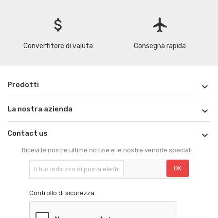
attach_money
flight
Convertitore di valuta
Consegna rapida
Prodotti

La nostra azienda

Contact us

Ricevi le nostre ultime notizie e le nostre vendite speciali
Controllo di sicurezza