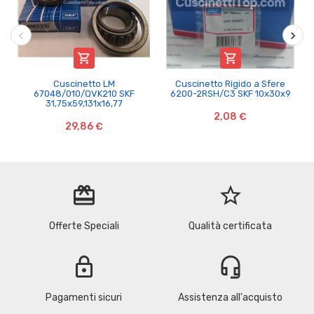


Cuscinetto LM
Cuscinetto Rigido a Sfere
67048/010/QVK210 SKF
6200-2RSH/C3 SKF 10x30x9
31,75x59,131x16,77
2,08 €
29,86 €
redeem
star_border
Offerte Speciali
Qualità certificata
lock
headset_mic
Pagamenti sicuri
Assistenza all'acquisto