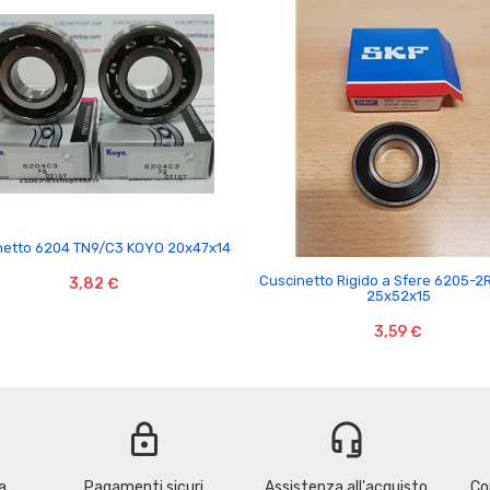

netto 6204 TN9/C3 KOYO 20x47x14

Cuscinetto Rigido a Sfere 6205-2
3,82 €
25x52x15
3,59 €
lock
headset_mic
a
Pagamenti sicuri
Assistenza all'acquisto
Co