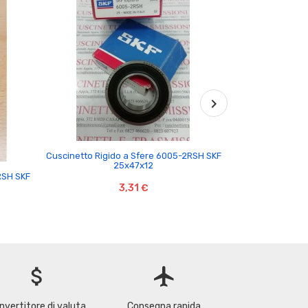

Cuscinetto Rigido a Sfere 6005-2RSH SKF
Cuscinetto Rigi
25x47x12
RSH SKF
3,31 €
attach_money
flight
nvertitore di valuta
Consegna rapida