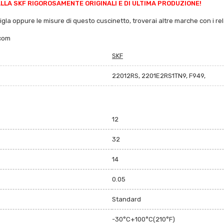
LA SKF RIGOROSAMENTE ORIGINALI E DI ULTIMA PRODUZIONE!
sigla oppure le misure di questo cuscinetto, troverai altre marche con i rela
.com
SKF
22012RS, 2201E2RS1TN9, F949,
12
32
14
0.05
Standard
-30°C+100°C(210°F)