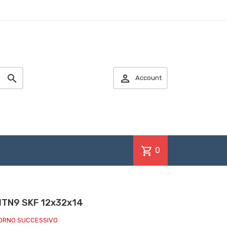


Account
shopping_cart
0
1TN9 SKF 12x32x14
IORNO SUCCESSIVO