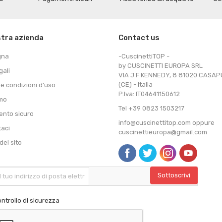
stra azienda
Contact us
gna
-CuscinettiTOP -
by CUSCINETTI EUROPA SRL
gali
VIA J F KENNEDY, 8 81020 CASA
(CE) - Italia
 e condizioni d'uso
P.Iva: IT04641150612
amo
Tel +39 0823 1503217
nto sicuro
info@cuscinettitop.com oppure
taci
cuscinettieuropa@gmail.com
el sito
ntrollo di sicurezza