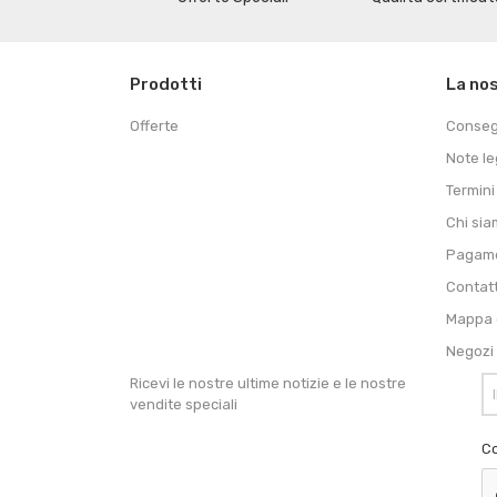
Prodotti
La no
Offerte
Conse
Note le
Termini
Chi si
Pagame
Contat
Mappa d
Negozi
Ricevi le nostre ultime notizie e le nostre
vendite speciali
Co