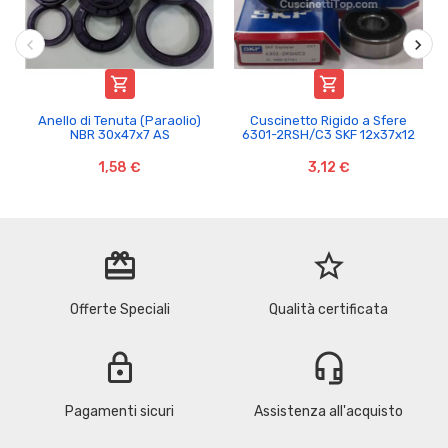


Anello di Tenuta (Paraolio)
Cuscinetto Rigido a Sfere
NBR 30x47x7 AS
6301-2RSH/C3 SKF 12x37x12
1,58 €
3,12 €
redeem
star_border
Offerte Speciali
Qualità certificata
lock
headset_mic
Pagamenti sicuri
Assistenza all'acquisto