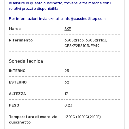
le misure di questo cuscinetto, troverai altre marche con i
relativi prezzi e disponibilità.
Per informazioni invia e-mail a info@cuscinettitop.com
Marca
SKF
Riferimento
63052rsc3, 63052rs1c3,
CESKF2RS1C3, F949
Scheda tecnica
INTERNO
25
ESTERNO
62
ALTEZZA
17
PESO
0.23
Temperatura di esercizio
-30°C+100°C(210°F)
cuscinetto