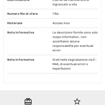
ingrassato a vita
Numero file di sfere
1 fila
Materiale
Acciaio inox
Nota Informativa
Le descrizioni fornite sono solo
scopo informativo , non
accettiamo alcuna
responsabilità per eventuali
errori
Note Informative
Grati nella segnalazione via E-
MAIL di eventuali errori o
imperfezioni
redeem
star_border