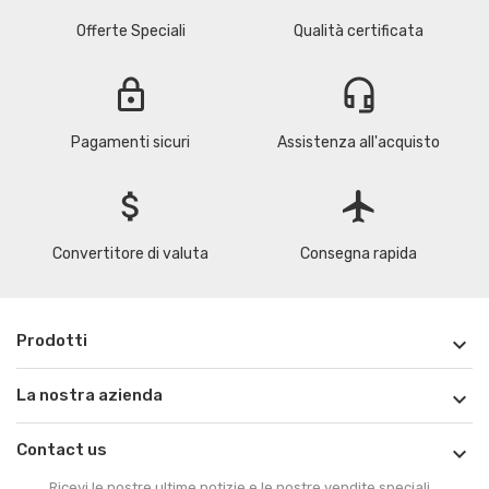
Offerte Speciali
Qualità certificata
lock
headset_mic
Pagamenti sicuri
Assistenza all'acquisto
attach_money
flight
Convertitore di valuta
Consegna rapida
Prodotti

La nostra azienda

Contact us

Ricevi le nostre ultime notizie e le nostre vendite speciali