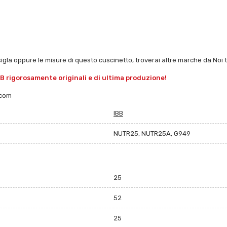
sigla oppure le misure di questo cuscinetto, troverai altre marche da Noi tr
BB rigorosamente originali e di ultima produzione!
.com
IBB
NUTR25, NUTR25A, G949
25
52
25