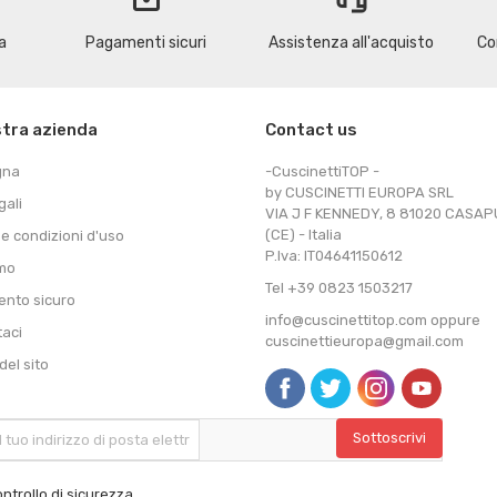
a
Pagamenti sicuri
Assistenza all'acquisto
Co
stra azienda
Contact us
gna
-CuscinettiTOP -
by CUSCINETTI EUROPA SRL
gali
VIA J F KENNEDY, 8 81020 CASA
(CE) - Italia
 e condizioni d'uso
P.Iva: IT04641150612
amo
Tel +39 0823 1503217
nto sicuro
info@cuscinettitop.com oppure
taci
cuscinettieuropa@gmail.com
el sito
ntrollo di sicurezza