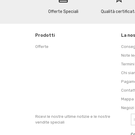
Offerte Speciali
Qualità certificat
Prodotti
La no
Offerte
Conse
Note le
Termini
Chi si
Pagame
Contat
Mappa d
Negozi
Ricevi le nostre ultime notizie e le nostre
vendite speciali
Co