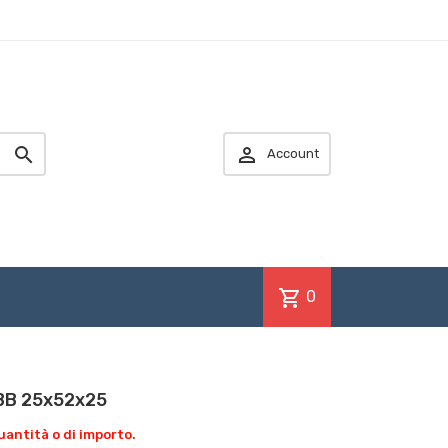


Account
shopping_cart
0
IBB 25x52x25
antità o di importo.