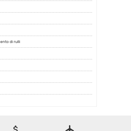
nto di rulli
attach_money
flight