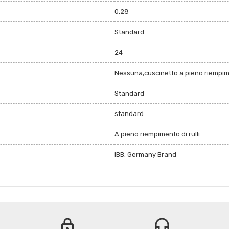
0.28
Standard
24
Nessuna,cuscinetto a pieno riempime
Standard
standard
A pieno riempimento di rulli
IBB: Germany Brand
lock
headset_mic