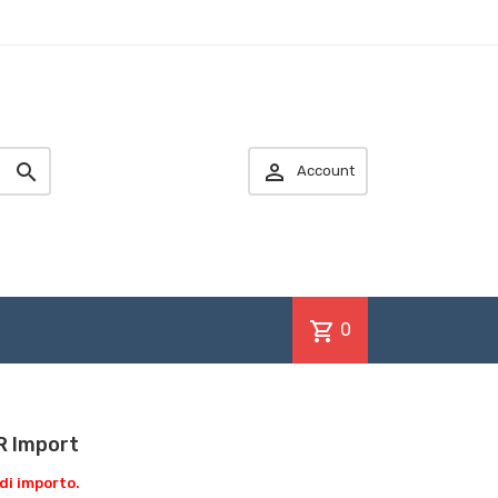


Account
shopping_cart
0
R Import
di importo.