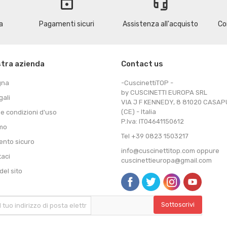
lock
headset_mic
a
Pagamenti sicuri
Assistenza all'acquisto
Co
stra azienda
Contact us
gna
-CuscinettiTOP -
by CUSCINETTI EUROPA SRL
gali
VIA J F KENNEDY, 8 81020 CASA
(CE) - Italia
 e condizioni d'uso
P.Iva: IT04641150612
amo
Tel +39 0823 1503217
nto sicuro
info@cuscinettitop.com oppure
taci
cuscinettieuropa@gmail.com
el sito