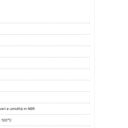
eri e umidità in NBR
+ 120°C