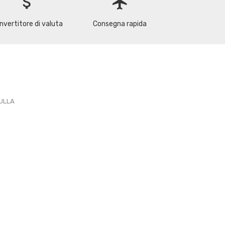
attach_money
flight
nvertitore di valuta
Consegna rapida
PULLA