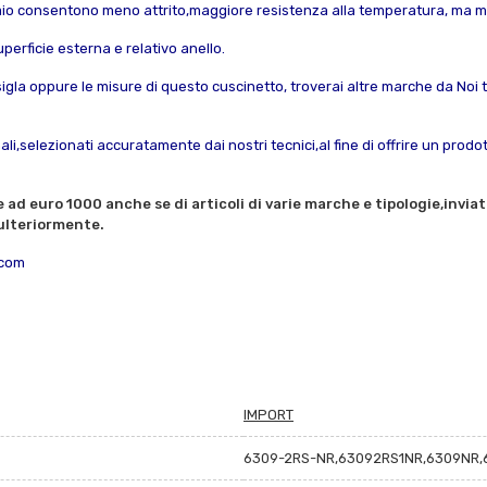
ciaio consentono meno attrito,maggiore resistenza alla temperatura, ma me
perficie esterna e relativo anello.
sigla oppure le misure di questo cuscinetto, troverai altre marche da Noi tra
li,selezionati accuratamente dai nostri tecnici,al fine di offrire un prod
e ad euro 1000 anche se di articoli di varie marche e tipologie,invia
ulteriormente.
.com
IMPORT
6309-2RS-NR,63092RS1NR,6309NR