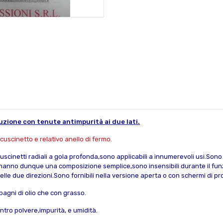
uzione con tenute antimpurità ai due lati.
cuscinetto e relativo anello di fermo.
 cuscinetti radiali a gola profonda,sono applicabili a innumerevoli usi.Son
i hanno dunque una composizione semplice,sono insensibili durante il f
nelle due direzioni.Sono fornibili nella versione aperta o con schermi di pr
bagni di olio che con grasso.
tro polvere,impurità, e umidità.