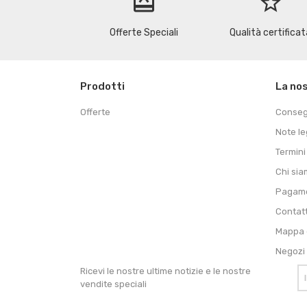
redeem
star_border
Offerte Speciali
Qualità certificat
Prodotti
La no
Offerte
Conse
Note le
Termini
Chi si
Pagame
Contat
Mappa d
Negozi
Ricevi le nostre ultime notizie e le nostre
vendite speciali