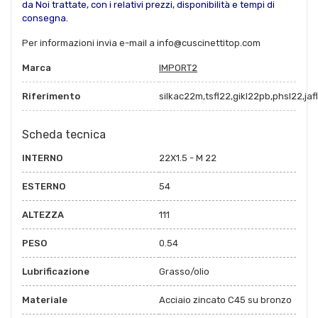
da Noi trattate, con i relativi prezzi, disponibilità e tempi di
consegna.
Per informazioni invia e-mail a info@cuscinettitop.com
Marca
IMPORT2
Riferimento
silkac22m,tsfl22,gikl22pb,phsl22,jafl
Scheda tecnica
INTERNO
22X1.5 - M 22
ESTERNO
54
ALTEZZA
111
PESO
0.54
Lubrificazione
Grasso/olio
Materiale
Acciaio zincato C45 su bronzo