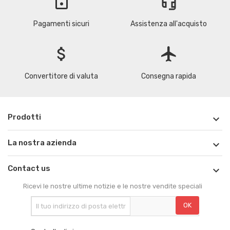
lock
headset_mic
Pagamenti sicuri
Assistenza all'acquisto
attach_money
flight
Convertitore di valuta
Consegna rapida
Prodotti

La nostra azienda

Contact us

Ricevi le nostre ultime notizie e le nostre vendite speciali