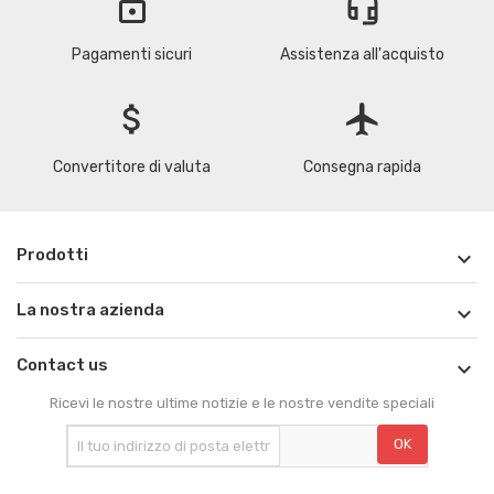
lock
headset_mic
Pagamenti sicuri
Assistenza all'acquisto
attach_money
flight
Convertitore di valuta
Consegna rapida
Prodotti

La nostra azienda

Contact us

Ricevi le nostre ultime notizie e le nostre vendite speciali