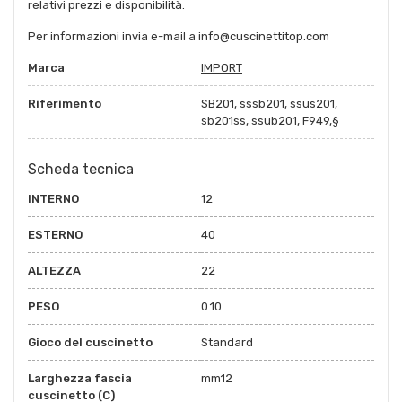
relativi prezzi e disponibilità.
Per informazioni invia e-mail a info@cuscinettitop.com
Marca
IMPORT
Riferimento
SB201, sssb201, ssus201,
sb201ss, ssub201, F949,§
Scheda tecnica
INTERNO
12
ESTERNO
40
ALTEZZA
22
PESO
0.10
Gioco del cuscinetto
Standard
Larghezza fascia
mm12
cuscinetto (C)