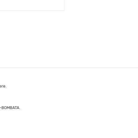
ere.
CA-BOMBATA.