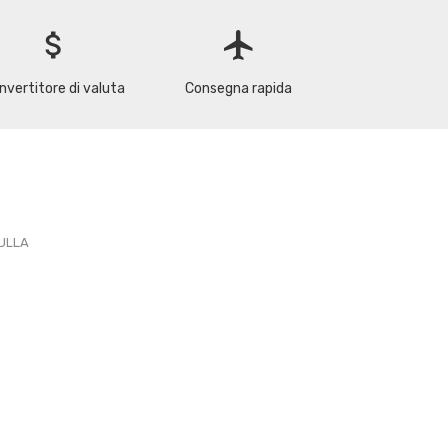
attach_money
flight
nvertitore di valuta
Consegna rapida
PULLA