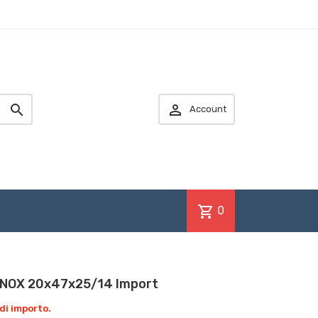


Account
shopping_cart
0
INOX 20x47x25/14 Import
di importo.