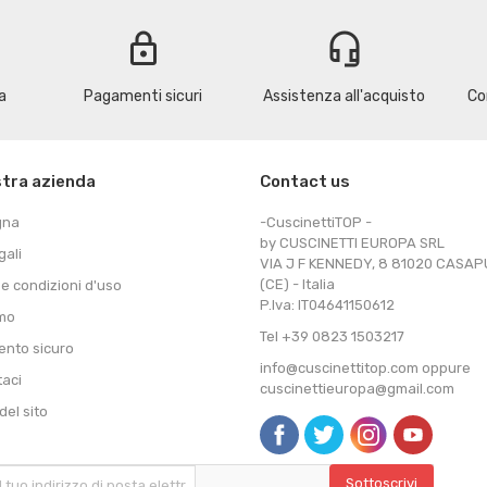
lock
headset_mic
a
Pagamenti sicuri
Assistenza all'acquisto
Co
stra azienda
Contact us
gna
-CuscinettiTOP -
by CUSCINETTI EUROPA SRL
gali
VIA J F KENNEDY, 8 81020 CASA
(CE) - Italia
 e condizioni d'uso
P.Iva: IT04641150612
amo
Tel +39 0823 1503217
nto sicuro
info@cuscinettitop.com oppure
taci
cuscinettieuropa@gmail.com
el sito