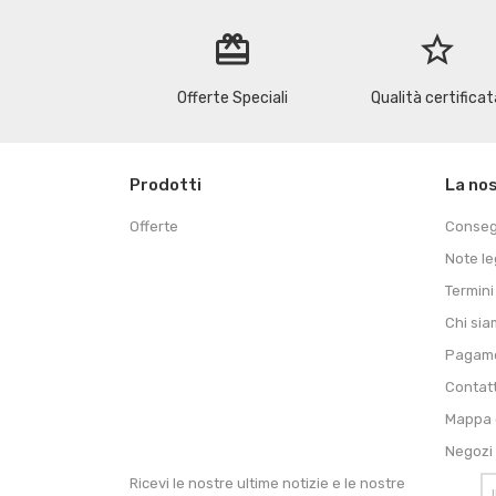
redeem
star_border
Offerte Speciali
Qualità certificat
Prodotti
La no
Offerte
Conse
Note le
Termini
Chi si
Pagame
Contat
Mappa d
Negozi
Ricevi le nostre ultime notizie e le nostre