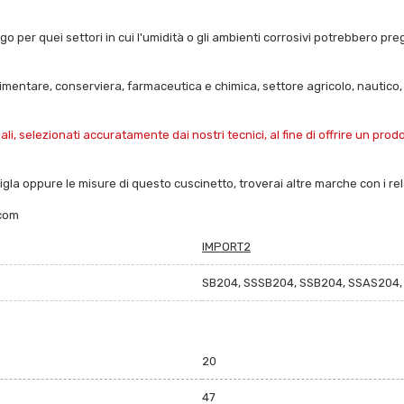
uogo per quei settori in cui l'umidità o gli ambienti corrosivi potrebbero p
limentare, conserviera, farmaceutica e chimica, settore agricolo, nautico,
i, selezionati accuratamente dai nostri tecnici, al fine di offrire un pro
sigla oppure le misure di questo cuscinetto, troverai altre marche con i rela
.com
IMPORT2
SB204, SSSB204, SSB204, SSAS204,
20
47