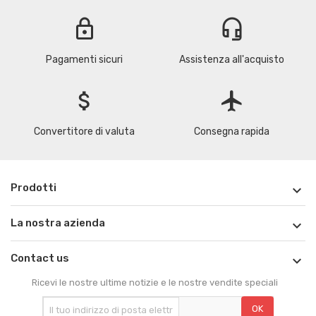
lock
headset_mic
Pagamenti sicuri
Assistenza all'acquisto
attach_money
flight
Convertitore di valuta
Consegna rapida
Prodotti

La nostra azienda

Contact us

Ricevi le nostre ultime notizie e le nostre vendite speciali