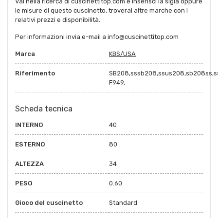
Vai nella ricerca di cuscinettitop.com e inserisci la sigla oppure
le misure di questo cuscinetto, troverai altre marche con i
relativi prezzi e disponibilità.
Per informazioni invia e-mail a info@cuscinettitop.com
Marca
KBS/USA
Riferimento
SB208,sssb208,ssus208,sb208ss,s
F949,
Scheda tecnica
INTERNO
40
ESTERNO
80
ALTEZZA
34
PESO
0.60
Gioco del cuscinetto
Standard