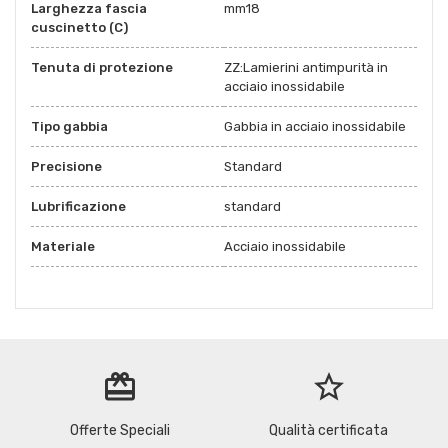
Larghezza fascia
mm18
cuscinetto (C)
Tenuta di protezione
ZZ:Lamierini antimpurità in
acciaio inossidabile
Tipo gabbia
Gabbia in acciaio inossidabile
Precisione
Standard
Lubrificazione
standard
Materiale
Acciaio inossidabile
redeem
star_border
Offerte Speciali
Qualità certificata