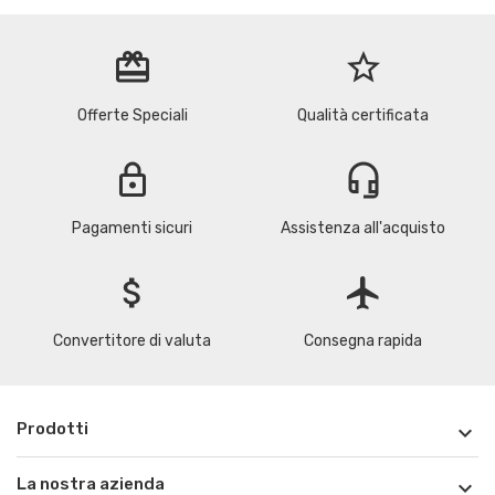
redeem
star_border
Offerte Speciali
Qualità certificata
lock
headset_mic
Pagamenti sicuri
Assistenza all'acquisto
attach_money
flight
Convertitore di valuta
Consegna rapida
Prodotti

La nostra azienda
