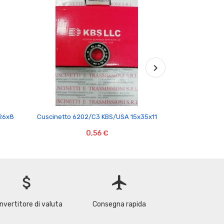

26x8
Cuscinetto 6202/C3 KBS/USA 15x35x11
Cuscinetto 63
0,56 €
attach_money
flight
nvertitore di valuta
Consegna rapida