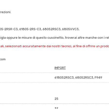
irezioni.
805-2RSR-C3, 61805-2RS-C3, 68052RSC3, 6805VVC3,
sigla oppure le misure di questo cuscinetto, troverai altre marche con i rela
i, selezionati accuratamente dai nostri tecnici, al fine di offrire un pro
.com
IMPORT
618052RSC3, 68052RSC3, F949
25
37