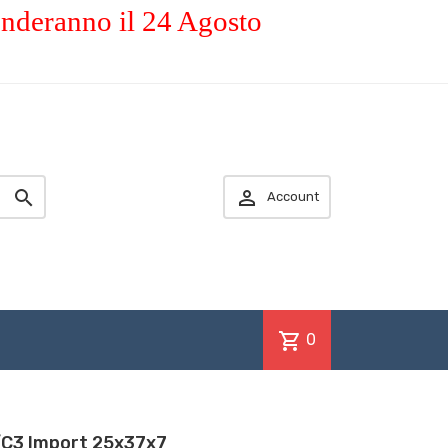
enderanno il 24 Agosto


Account
shopping_cart
0
C3 Import 25x37x7