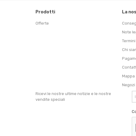
Prodotti
La no
Offerte
Conse
Note le
Termini
Chi si
Pagame
Contat
Mappa d
Negozi
Ricevi le nostre ultime notizie e le nostre
vendite speciali
Co