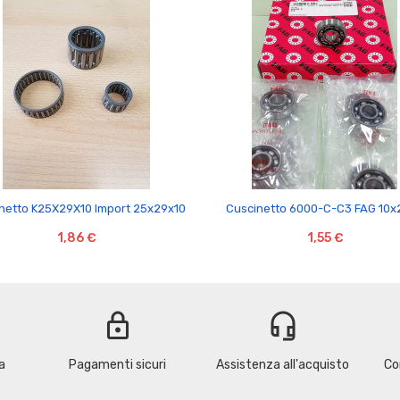


netto K25X29X10 Import 25x29x10
Cuscinetto 6000-C-C3 FAG 10x
1,86 €
1,55 €
lock
headset_mic
a
Pagamenti sicuri
Assistenza all'acquisto
Co