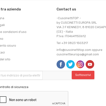
stra azienda
Contact us
gna
-CuscinettiTOP -
by CUSCINETTI EUROPA SRL
gali
VIA J F KENNEDY, 8 81020 CASA
(CE) - Italia
 e condizioni d'uso
P.Iva: IT04641150612
amo
Tel +39 0823 1503217
nto sicuro
info@cuscinettitop.com oppure
taci
cuscinettieuropa@gmail.com
el sito
ntrollo di sicurezza