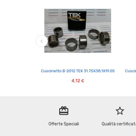

Cuscinetto B-2012 TEK 31.75X38.1X19.05
Cusci
4,12 €
redeem
star_border
Offerte Speciali
Qualità certificat