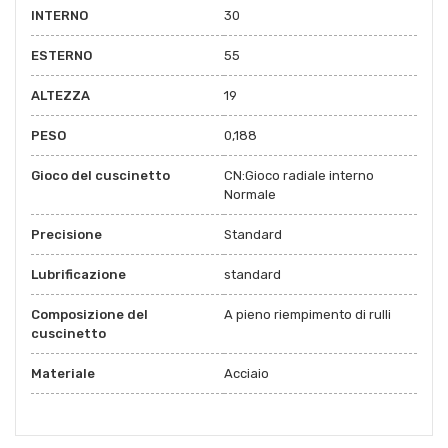
INTERNO
30
ESTERNO
55
ALTEZZA
19
PESO
0,188
Gioco del cuscinetto
CN:Gioco radiale interno
Normale
Precisione
Standard
Lubrificazione
standard
Composizione del
A pieno riempimento di rulli
cuscinetto
Materiale
Acciaio