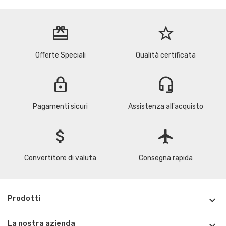
redeem
star_border
Offerte Speciali
Qualità certificata
lock
headset_mic
Pagamenti sicuri
Assistenza all'acquisto
attach_money
flight
Convertitore di valuta
Consegna rapida
Prodotti

La nostra azienda
