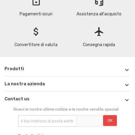
lock
headset_mic
Pagamenti sicuri
Assistenza all'acquisto
attach_money
flight
Convertitore di valuta
Consegna rapida
Prodotti

La nostra azienda

Contact us

Ricevi le nostre ultime notizie e le nostre vendite speciali