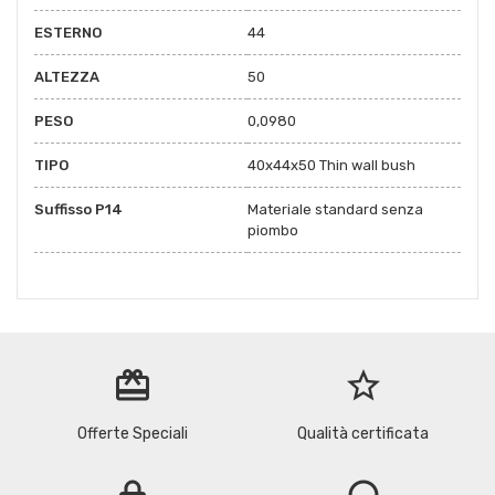
ESTERNO
44
ALTEZZA
50
PESO
0,0980
TIPO
40x44x50 Thin wall bush
Suffisso P14
Materiale standard senza
piombo
redeem
star_border
Offerte Speciali
Qualità certificata