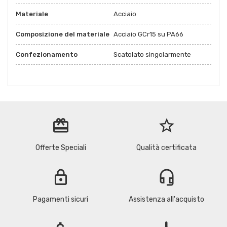
Materiale
Acciaio
Composizione del materiale
Acciaio GCr15 su PA66
Confezionamento
Scatolato singolarmente
redeem
star_border
Offerte Speciali
Qualità certificata
lock
headset_mic
Pagamenti sicuri
Assistenza all'acquisto