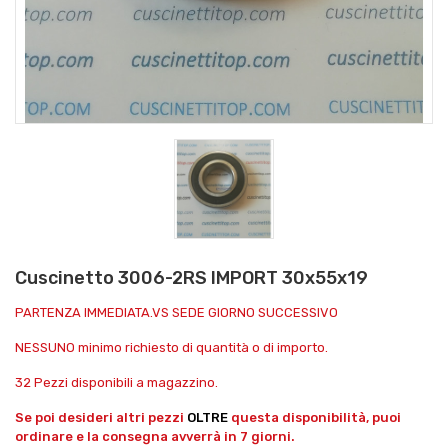
Cuscinetto 3006-2RS IMPORT 30x55x19
PARTENZA IMMEDIATA.VS SEDE GIORNO SUCCESSIVO
NESSUNO minimo richiesto di quantità o di importo.
32 Pezzi disponibili a magazzino.
Se poi desideri altri pezzi
OLTRE
questa disponibilità, puoi
ordinare e la consegna avverrà in 7 giorni.