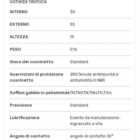
Scheda tecnica
INTERNO
30
ESTERNO
55
ALTEZZA
19
PESO
0.16
Gioco del cuscinetto
Standard
Guarnizioni di protezione
2RS:Tenute antimpurità e
cuscinetto
antiumidità in NBR
Suffissi gabbie in poliammide
TN,TN9,TN,TNH,FG,TVH,
Precisione
Standard
Lubrificazione
Esente da manutenzione-
ingrassato a vita
Angolo di contatto
angolo di contatto 30°