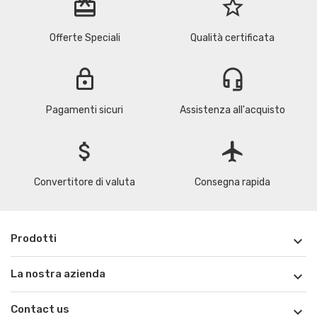
redeem
star_border
Offerte Speciali
Qualità certificata
lock
headset_mic
Pagamenti sicuri
Assistenza all'acquisto
attach_money
flight
Convertitore di valuta
Consegna rapida
Prodotti

La nostra azienda

Contact us
