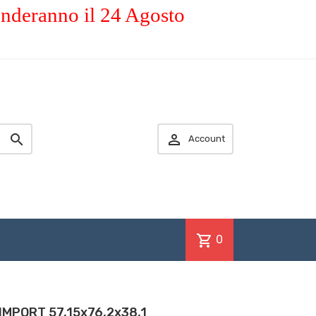
enderanno il 24 Agosto


Account
shopping_cart
0
IMPORT 57,15x76,2x38,1