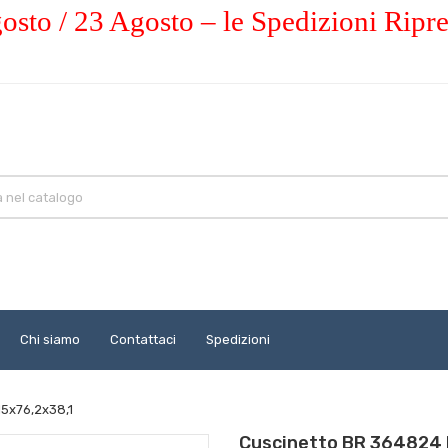
osto / 23 Agosto – le Spedizioni Ripr
Chi siamo
Contattaci
Spedizioni
15x76,2x38,1
Cuscinetto BR 364824 