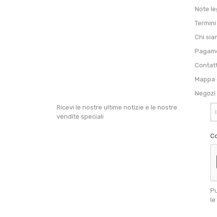
Note le
Termini
Chi si
Pagame
Contat
Mappa d
Negozi
Ricevi le nostre ultime notizie e le nostre
vendite speciali
Co
Pu
le