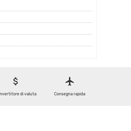
attach_money
flight
nvertitore di valuta
Consegna rapida