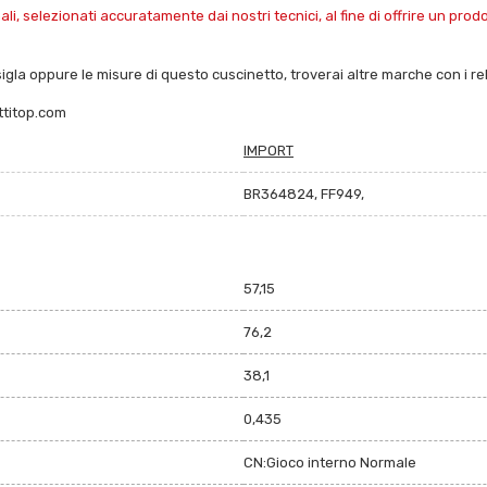
i, selezionati accuratamente dai nostri tecnici, al fine di offrire un pro
sigla oppure le misure di questo cuscinetto, troverai altre marche con i rela
ttitop.com
IMPORT
BR364824, FF949,
57,15
76,2
38,1
0,435
CN:Gioco interno Normale