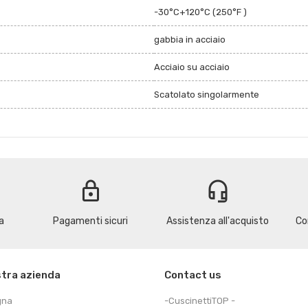
-30°C+120°C (250°F )
gabbia in acciaio
Acciaio su acciaio
Scatolato singolarmente
lock
headset_mic
a
Pagamenti sicuri
Assistenza all'acquisto
Co
stra azienda
Contact us
gna
-CuscinettiTOP -