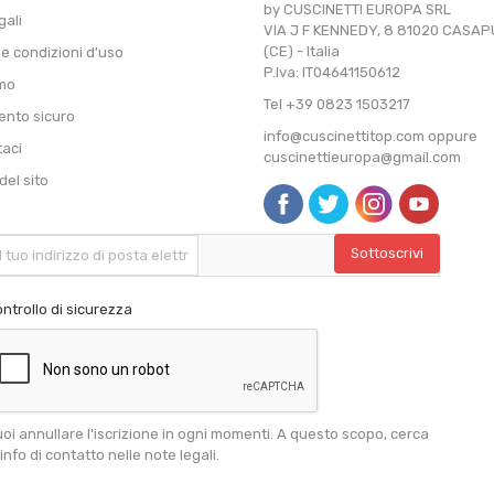
by CUSCINETTI EUROPA SRL
gali
VIA J F KENNEDY, 8 81020 CASA
(CE) - Italia
 e condizioni d'uso
P.Iva: IT04641150612
amo
Tel +39 0823 1503217
nto sicuro
info@cuscinettitop.com oppure
taci
cuscinettieuropa@gmail.com
el sito
ntrollo di sicurezza
oi annullare l'iscrizione in ogni momenti. A questo scopo, cerca
 info di contatto nelle note legali.