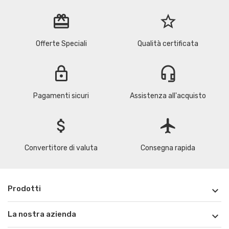
redeem
star_border
Offerte Speciali
Qualità certificata
lock
headset_mic
Pagamenti sicuri
Assistenza all'acquisto
attach_money
flight
Convertitore di valuta
Consegna rapida
Prodotti

La nostra azienda
