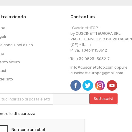
stra azienda
Contact us
gna
-CuscinettiTOP -
by CUSCINETTI EUROPA SRL
gali
VIA J F KENNEDY, 8 81020 CASA
(CE) - Italia
 e condizioni d'uso
P.Iva: IT04641150612
amo
Tel +39 0823 1503217
nto sicuro
info@cuscinettitop.com oppure
taci
cuscinettieuropa@gmail.com
el sito
ntrollo di sicurezza