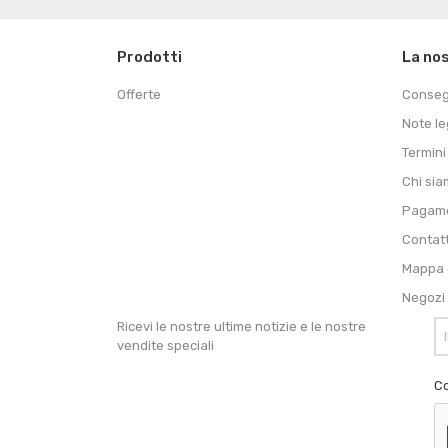
Prodotti
La no
Offerte
Conse
Note le
Termini
Chi si
Pagame
Contat
Mappa d
Negozi
Ricevi le nostre ultime notizie e le nostre
vendite speciali
Co