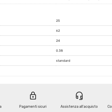
25
62
24
0.38
standard
lock
headset_mic
a
Pagamenti sicuri
Assistenza all'acquisto
Co