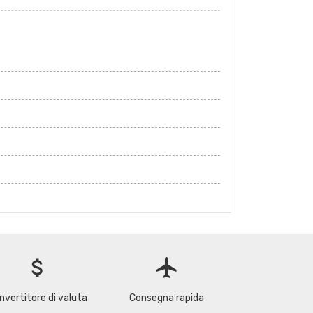
attach_money
flight
nvertitore di valuta
Consegna rapida