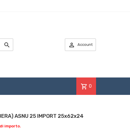


Account
shopping_cart
0
BERA) ASNU 25 IMPORT 25x62x24
di importo.