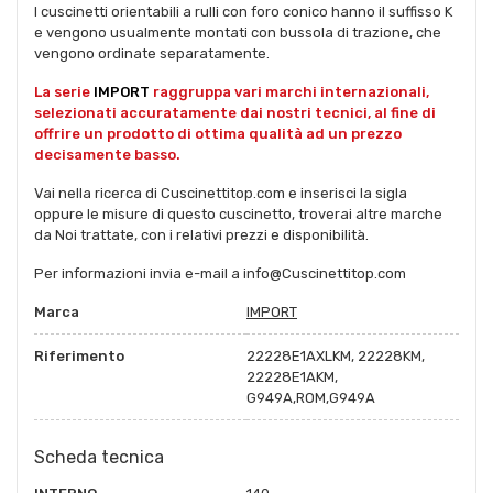
I cuscinetti orientabili a rulli con foro conico hanno il suffisso K
e vengono usualmente montati con bussola di trazione, che
vengono ordinate separatamente.
La serie
IMPORT
raggruppa vari marchi internazionali,
selezionati accuratamente dai nostri tecnici, al fine di
offrire un prodotto di ottima qualità ad un prezzo
decisamente basso.
Vai nella ricerca di Cuscinettitop.com e inserisci la sigla
oppure le misure di questo cuscinetto, troverai altre marche
da Noi trattate, con i relativi prezzi e disponibilità.
Per informazioni invia e-mail a info@Cuscinettitop.com
Marca
IMPORT
Riferimento
22228E1AXLKM, 22228KM,
22228E1AKM,
G949A,ROM,G949A
Scheda tecnica