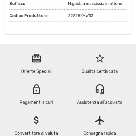
Suffisso
M:gabbia massiccia in ottone
Codice Produttore
22228KMW33
redeem
star_border
Offerte Speciali
Qualità certificata
lock
headset_mic
Pagamenti sicuri
Assistenza all'acquisto
attach_money
flight
Convertitore di valuta
Consegna rapida