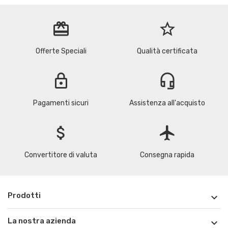
redeem
star_border
Offerte Speciali
Qualità certificata
lock
headset_mic
Pagamenti sicuri
Assistenza all'acquisto
attach_money
flight
Convertitore di valuta
Consegna rapida
Prodotti

La nostra azienda
