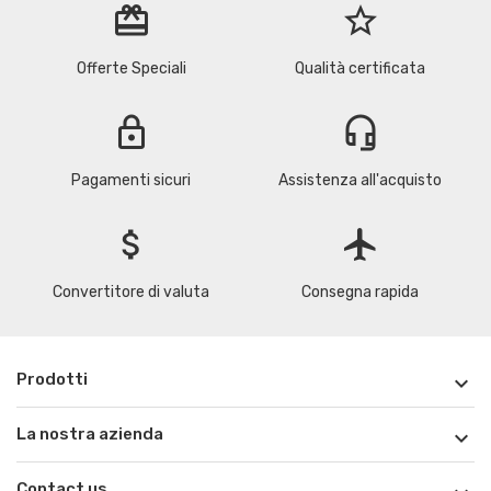
redeem
star_border
Offerte Speciali
Qualità certificata
lock
headset_mic
Pagamenti sicuri
Assistenza all'acquisto
attach_money
flight
Convertitore di valuta
Consegna rapida
Prodotti

La nostra azienda

Contact us