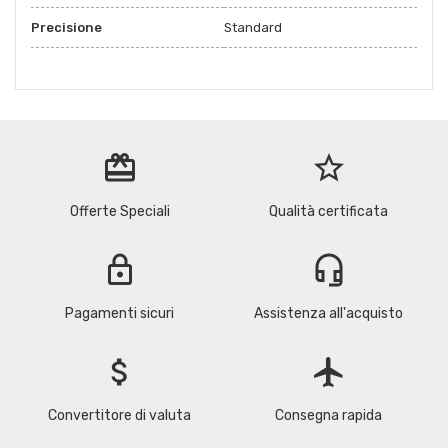
Precisione
Standard
redeem
star_border
Offerte Speciali
Qualità certificata
lock
headset_mic
Pagamenti sicuri
Assistenza all'acquisto
attach_money
flight
Convertitore di valuta
Consegna rapida