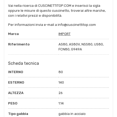
Vai nella ricerca di CUSCINETTITOP.COM e inserisci la sigla
oppure le misure di questo cuscinetto, troverai altre marche,
con i relativi prezzi e disponibilità.
Per informazioni invia e-mail a info@cuscinettitop.com
Marca
IMPORT
Riferimento
AS80, AS80V, NSS80, US80,
FCN80, G949A
Scheda tecnica
INTERNO
80
ESTERNO
140
ALTEZZA
26
PESO
1.14
Tipo gabbia
gabbia in acciaio