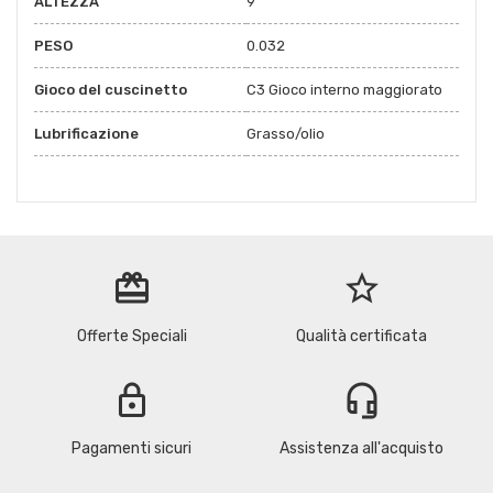
ALTEZZA
9
PESO
0.032
Gioco del cuscinetto
C3 Gioco interno maggiorato
Lubrificazione
Grasso/olio
redeem
star_border
Offerte Speciali
Qualità certificata
lock
headset_mic
Pagamenti sicuri
Assistenza all'acquisto