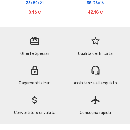
35x80x21
55x78x16
8,16 €
42,18 €
redeem
star_border
Offerte Speciali
Qualità certificata
lock
headset_mic
Pagamenti sicuri
Assistenza all'acquisto
attach_money
flight
Convertitore di valuta
Consegna rapida