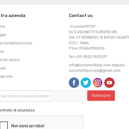
stra azienda
Contact us
gna
-CuscinettiTOP -
by CUSCINETTI EUROPA SRL
gali
VIA J F KENNEDY, 8 81020 CASA
(CE) - Italia
 e condizioni d'uso
P.Iva: IT04641150612
amo
Tel +39 0823 1503217
nto sicuro
info@cuscinettitop.com oppure
taci
cuscinettieuropa@gmail.com
el sito
ntrollo di sicurezza