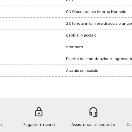
CN:Gioco radiale interno Normale
2Z Tenute in lamiera di acciaio anti
gabbia in acciaio
Standard
Esente da manutenzione-ingrassato
Acciaio su acciaio
lock
headset_mic
a
Pagamenti sicuri
Assistenza all'acquisto
Co