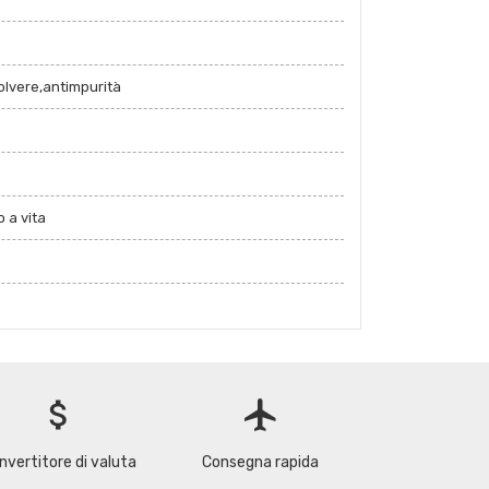
polvere,antimpurità
 a vita
attach_money
flight
nvertitore di valuta
Consegna rapida