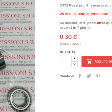
2372 Pezzi pronti a magazzin
VS SEDE GIORNO SUCCESSIVO.
Se desideri altri pezzi
oltre
que
avverrà in 7 giorni.
0,30 €
Tasse escluse
Quantità

Aggiungi al
Condividi