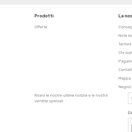
Prodotti
La no
Offerte
Conse
Note le
Termini
Chi si
Pagame
Contat
Mappa d
Negozi
Ricevi le nostre ultime notizie e le nostre
vendite speciali
Co