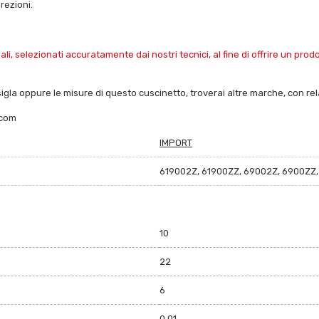
irezioni.
i, selezionati accuratamente dai nostri tecnici, al fine di offrire un pro
sigla oppure le misure di questo cuscinetto, troverai altre marche, con relat
.com
IMPORT
619002Z, 61900ZZ, 69002Z, 6900ZZ,
10
22
6
0.01