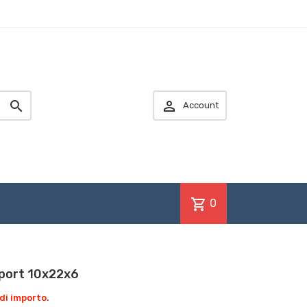


Account
shopping_cart
0
port 10x22x6
di importo.