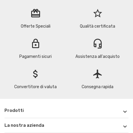
redeem
star_border
Offerte Speciali
Qualità certificata
lock
headset_mic
Pagamenti sicuri
Assistenza all'acquisto
attach_money
flight
Convertitore di valuta
Consegna rapida
Prodotti

La nostra azienda
