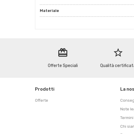
Materiale
redeem
star_border
Offerte Speciali
Qualità certificat
Prodotti
La no
Offerte
Conse
Note le
Termini
Chi si