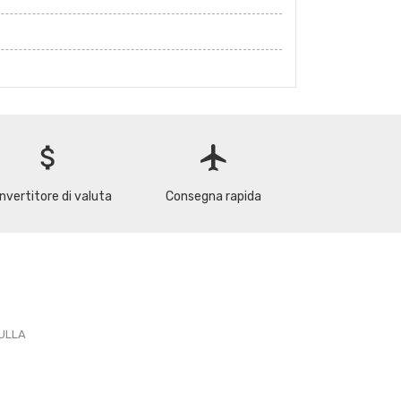
attach_money
flight
nvertitore di valuta
Consegna rapida
PULLA