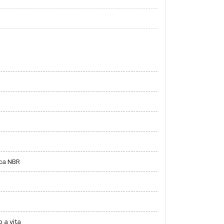
ica NBR
 a vita