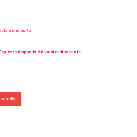
ità o di importo.
.
E
questa disponibilità, puoi ordinare e la
 carrello