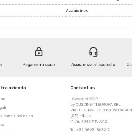
Acciaio inox
lock
headset_mic
a
Pagamenti sicuri
Assistenza all'acquisto
Co
stra azienda
Contact us
gna
-CuscinettiTOP -
by CUSCINETTI EUROPA SRL
gali
VIA J F KENNEDY, 8 81020 CASA
(CE) - Italia
 e condizioni d'uso
P.Iva: IT04641150612
amo
Tel +39 0823 1503217