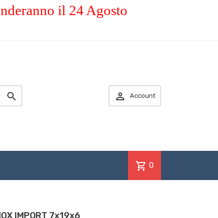
enderanno il 24 Agosto


Account
shopping_cart
0
NOX IMPORT 7x19x6