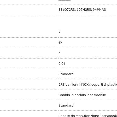
SS6072RS, 607H2RS, 949MAS
7
19
6
0.01
Standard
2RS Lamierini INOX ricoperti di plast
Gabbia in acciaio inossidabile
Standard
Esente da manutenzione-ingrassato