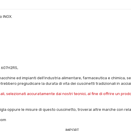
o INOX.
, 607H2RS,
macchine ed impianti dell'industria alimentare, farmaceutica e chimica, set
 potrebbero pregiudicare la durata di vita dei cuscinetti tradizionali in acci
i, selezionati accuratamente dai nostri tecnici, al fine di offrire un pro
 sigla oppure le misure di questo cuscinetto, troverai altre marche con relat
.com
IMPORT