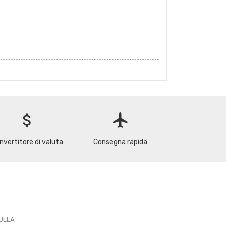
attach_money
flight
nvertitore di valuta
Consegna rapida
PULLA