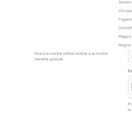
Termini
Chi si
Pagame
Contat
Mappa d
Negozi
Ricevi le nostre ultime notizie e le nostre
vendite speciali
Co
Pu
le
Your copyright © 2020 texts here