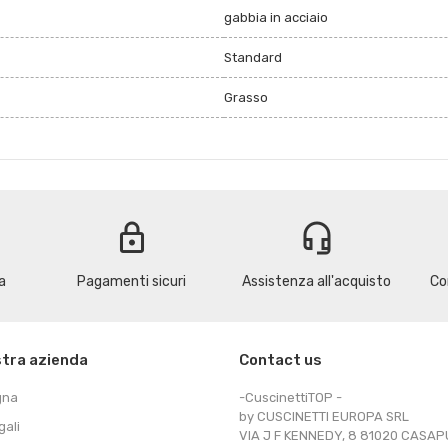
gabbia in acciaio
Standard
Grasso
lock
headset_mic
a
Pagamenti sicuri
Assistenza all'acquisto
Co
stra azienda
Contact us
gna
-CuscinettiTOP -
by CUSCINETTI EUROPA SRL
gali
VIA J F KENNEDY, 8 81020 CASA