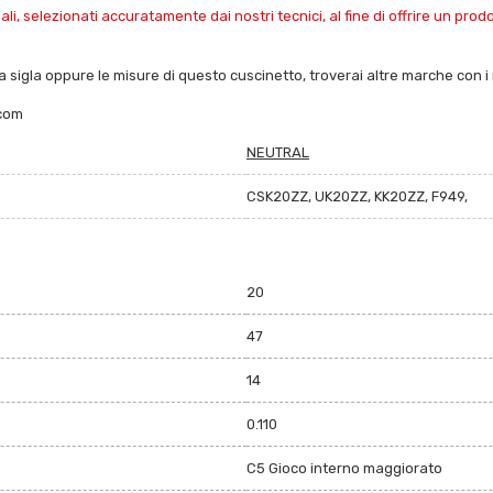
i, selezionati accuratamente dai nostri tecnici, al fine di offrire un pro
 sigla oppure le misure di questo cuscinetto, troverai altre marche con i re
.com
NEUTRAL
CSK20ZZ, UK20ZZ, KK20ZZ, F949,
20
47
14
0.110
C5 Gioco interno maggiorato