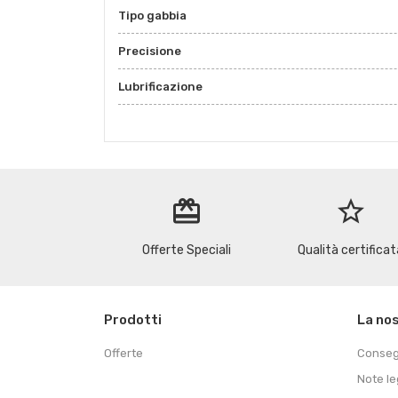
Tipo gabbia
Precisione
Lubrificazione
redeem
star_border
Offerte Speciali
Qualità certificat
Prodotti
La no
Offerte
Conse
Note le