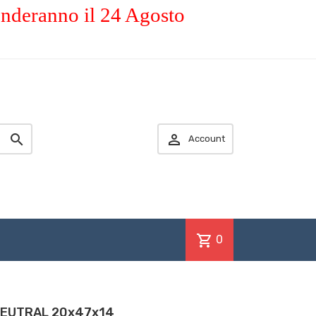
enderanno il 24 Agosto


Account
shopping_cart
0
 NEUTRAL 20x47x14