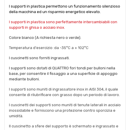
I supporti in plastica permettono un funzionamento silenzioso
della macchina ed un risparmio energetico elevato.
I supporti in plastica
s
ono perfettamente intercambiabili con
supporti in ghisa o acciaio inox.
Colore bianco (A richiesta nero o verde).
Temperatura d'esercizio :da -35°C a + 102°C
I cuscinetti sono forniti ingrassati.
I supporti sono dotati di QUATTRO fori tondi per bulloni nella
base, per consentire il fissaggio a una superficie di appoggio
mediante bulloni.
I supporti sono muniti di ingrassatore inox in AISI 304, il quale
consente di rilubrificare con grasso dopo un periodo di lavoro.
I cuscinetti dei supporti sono muniti di tenute laterali in acciaio
inossidabile e forniscono una protezione contro sporcizia e
umidità.
Il cuscinetto a sfere del supporto è schermato e ingrassato e