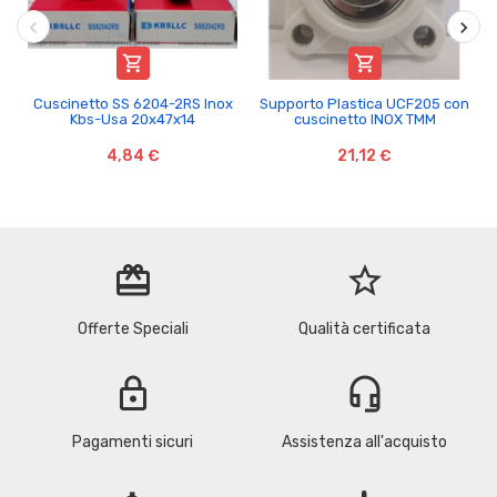


Cuscinetto SS 6204-2RS Inox
Supporto Plastica UCF205 con
Kbs-Usa 20x47x14
cuscinetto INOX TMM
4,84 €
21,12 €
redeem
star_border
Offerte Speciali
Qualità certificata
lock
headset_mic
Pagamenti sicuri
Assistenza all'acquisto