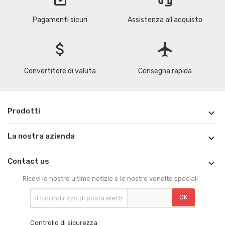
Pagamenti sicuri
Assistenza all'acquisto
attach_money
flight
Convertitore di valuta
Consegna rapida
Prodotti

La nostra azienda

Contact us

Ricevi le nostre ultime notizie e le nostre vendite speciali
Controllo di sicurezza