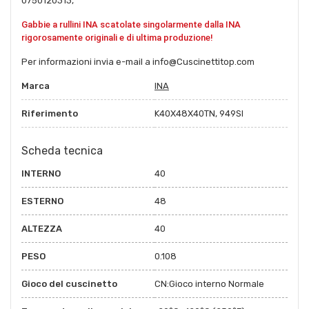
0750120313,
Gabbie a rullini INA scatolate singolarmente dalla INA
rigorosamente originali e di ultima produzione!
Per informazioni invia e-mail a info@Cuscinettitop.com
Marca
INA
Riferimento
K40X48X40TN, 949SI
Scheda tecnica
INTERNO
40
ESTERNO
48
ALTEZZA
40
PESO
0.108
Gioco del cuscinetto
CN:Gioco interno Normale