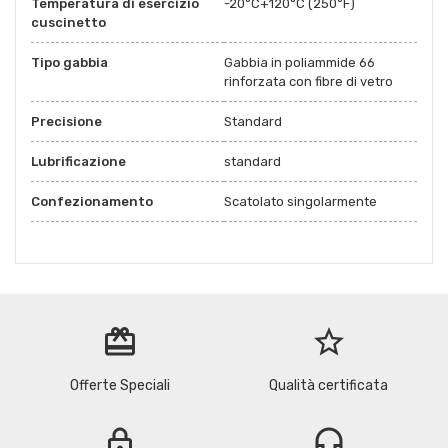
Temperatura di esercizio
-20°C+120°C (250°F)
cuscinetto
Tipo gabbia
Gabbia in poliammide 66
rinforzata con fibre di vetro
Precisione
Standard
Lubrificazione
standard
Confezionamento
Scatolato singolarmente
redeem
star_border
Offerte Speciali
Qualità certificata
lock
headset_mic