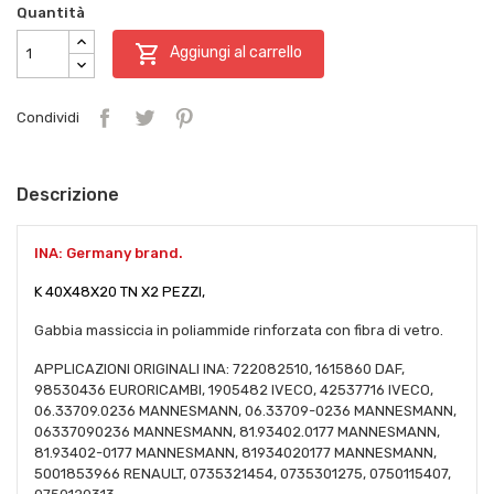
Quantità

Aggiungi al carrello
Condividi
Descrizione
INA: Germany brand.
K 40X48X20 TN X2 PEZZI,
Gabbia massiccia in poliammide rinforzata con fibra di vetro.
APPLICAZIONI ORIGINALI INA: 722082510, 1615860 DAF,
98530436 EURORICAMBI, 1905482 IVECO, 42537716 IVECO,
06.33709.0236 MANNESMANN, 06.33709-0236 MANNESMANN,
06337090236 MANNESMANN, 81.93402.0177 MANNESMANN,
81.93402-0177 MANNESMANN, 81934020177 MANNESMANN,
5001853966 RENAULT, 0735321454, 0735301275, 0750115407,