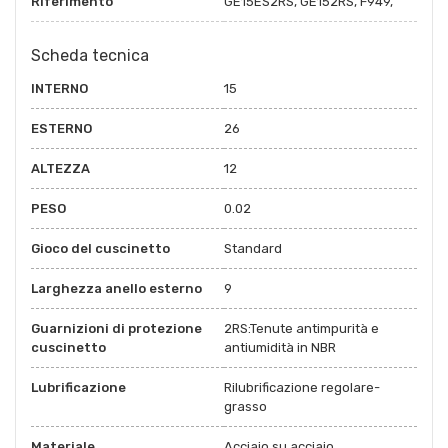
Riferimento
GE15ES2RS, GE152RS, F949,
Scheda tecnica
INTERNO
15
ESTERNO
26
ALTEZZA
12
PESO
0.02
Gioco del cuscinetto
Standard
Larghezza anello esterno
9
Guarnizioni di protezione
2RS:Tenute antimpurità e
cuscinetto
antiumidità in NBR
Lubrificazione
Rilubrificazione regolare-
grasso
Materiale
Acciaio su acciaio