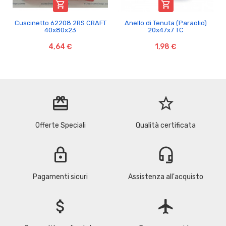


Cuscinetto 62208 2RS CRAFT
Anello di Tenuta (Paraolio)
40x80x23
20x47x7 TC
4,64 €
1,98 €
redeem
star_border
Offerte Speciali
Qualità certificata
lock
headset_mic
Pagamenti sicuri
Assistenza all'acquisto
attach_money
flight