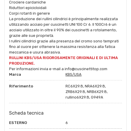
Crociere cardaniche
Riduttori epicicloidali
Corpi rotanti in genere
La produzione dei rullini cilindrici è principalmente realizzata
utilizzando acciaio per cuscinetti UNI 100 Cr 6. Il 100Cr6 è un
acciaio utilizzato in oltre il 90% dei cuscinetti a rotolamento,
grazie alle sue proprietà.
I rullini cilindrici grazie alla presenza del cromo sono temprati
fino al cuore per ottenere la massima resistenza alla fatica
meccanica e usura abrasiva.
RULLINI KBS/USA RIGOROSAMENTE ORIGINALI E DI ULTIMA
PRODUZIONE.
Per informazioni invia e-mail a info@cuscinettitop.com
Marca
KBS/USA
Riferimento
RC6X29.8, NRA6X29.8,
ZRB6X29.8, NRB6X29.8,
rullino6X29.8, G949A
Scheda tecnica
ESTERNO
6