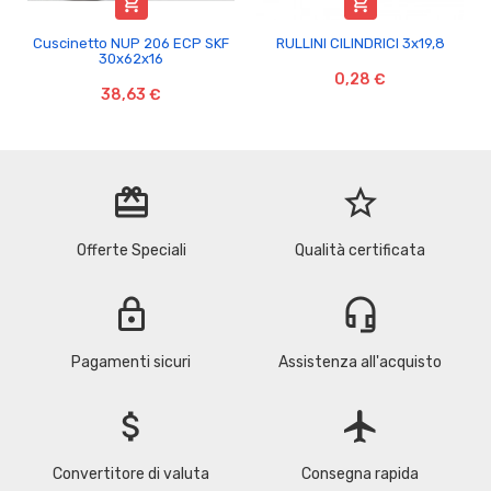


Cuscinetto NUP 206 ECP SKF
RULLINI CILINDRICI 3x19,8
30x62x16
0,28 €
38,63 €
redeem
star_border
Offerte Speciali
Qualità certificata
lock
headset_mic
Pagamenti sicuri
Assistenza all'acquisto
attach_money
flight
Convertitore di valuta
Consegna rapida