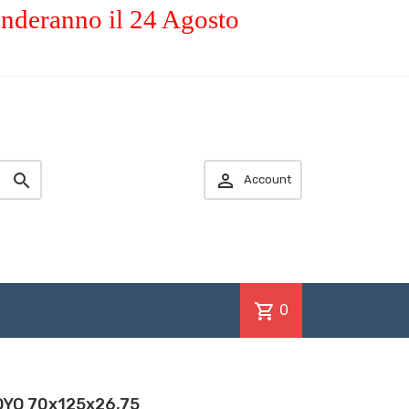
enderanno il 24 Agosto


Account
shopping_cart
0
OYO 70x125x26,75