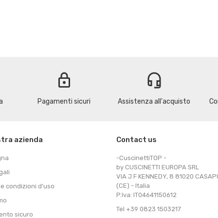
lock
headset_mic
a
Pagamenti sicuri
Assistenza all'acquisto
Co
stra azienda
Contact us
gna
-CuscinettiTOP -
by CUSCINETTI EUROPA SRL
gali
VIA J F KENNEDY, 8 81020 CASA
(CE) - Italia
 e condizioni d'uso
P.Iva: IT04641150612
amo
Tel +39 0823 1503217
nto sicuro