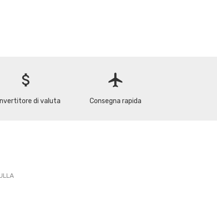
attach_money
flight
nvertitore di valuta
Consegna rapida
PULLA