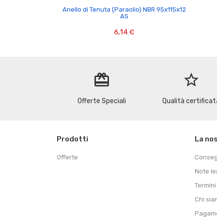

Anello di Tenuta (Paraolio) NBR 95x115x12
AS
6,14 €
redeem
star_border
Offerte Speciali
Qualità certificat
Prodotti
La no
Offerte
Conse
Note le
Termini
Chi si
Pagame