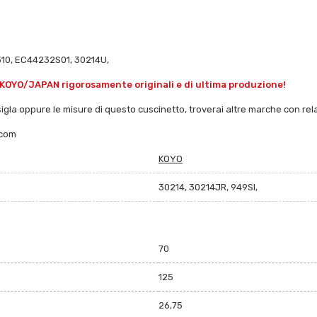
10, EC44232S01, 30214U,
 KOYO/JAPAN rigorosamente originali e di ultima produzione!
 sigla oppure le misure di questo cuscinetto, troverai altre marche con relat
.com
KOYO
30214, 30214JR, 949SI,
70
125
26,75