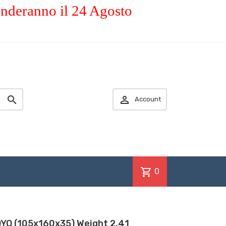
enderanno il 24 Agosto


Account
shopping_cart
0
YO (105x160x35) Weight 2,41