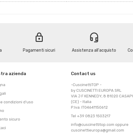
lock
headset_mic
a
Pagamenti sicuri
Assistenza all'acquisto
Co
stra azienda
Contact us
gna
-CuscinettiTOP -
by CUSCINETTI EUROPA SRL
gali
VIA J F KENNEDY, 8 81020 CASA
(CE) - Italia
 e condizioni d'uso
P.Iva: IT04641150612
amo
Tel +39 0823 1503217
nto sicuro
info@cuscinettitop.com oppure
taci
cuscinettieuropa@gmail.com