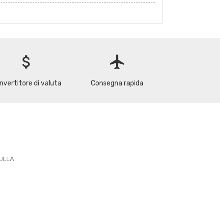
attach_money
flight
nvertitore di valuta
Consegna rapida
PULLA