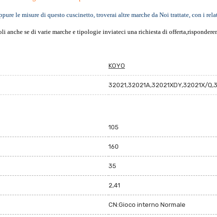
ppure le misure di questo cuscinetto, troverai altre marche da Noi trattate, con i rela
oli anche se di varie marche e tipologie inviateci una richiesta di offerta,risponder
KOYO
32021,32021A,32021XDY,32021X/Q,
105
160
35
2,41
CN:Gioco interno Normale