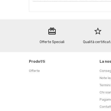
redeem
star_border
Offerte Speciali
Qualità certificat
Prodotti
La no
Offerte
Conse
Note le
Termini
Chi si
Pagame
Contat