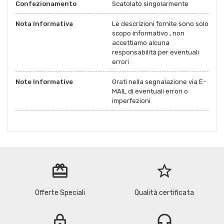
Confezionamento
Scatolato singolarmente
Nota Informativa
Le descrizioni fornite sono solo
scopo informativo , non
accettiamo alcuna
responsabilità per eventuali
errori
Note Informative
Grati nella segnalazione via E-
MAIL di eventuali errori o
imperfezioni
redeem
star_border
Offerte Speciali
Qualità certificata
lock
headset_mic