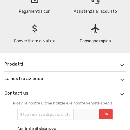
Pagamenti sicuri
Assistenza all'acquisto
attach_money
flight
Convertitore di valuta
Consegna rapida
Prodotti

La nostra azienda

Contact us

Ricevi le nostre ultime notizie e le nostre vendite speciali
Controllo di sicurezza