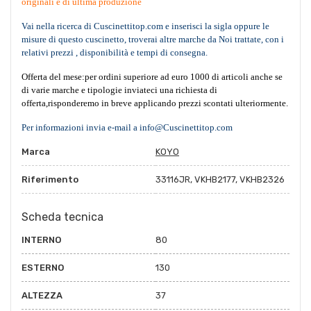
originali e di ultima produzione
Vai nella ricerca di Cuscinettitop.com e inserisci la sigla oppure le
misure di questo cuscinetto, troverai altre marche da Noi trattate, con i
relativi prezzi , disponibilità e tempi di consegna.
Offerta del mese:per ordini superiore ad euro 1000 di articoli anche se
di varie marche e tipologie inviateci una richiesta di
offerta,risponderemo in breve applicando prezzi scontati ulteriormente.
Per informazioni invia e-mail a info@Cuscinettitop.com
Marca
KOYO
Riferimento
33116JR, VKHB2177, VKHB2326
Scheda tecnica
INTERNO
80
ESTERNO
130
ALTEZZA
37