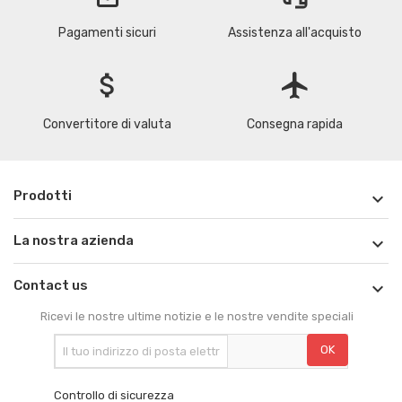
Pagamenti sicuri
Assistenza all'acquisto
attach_money
flight
Convertitore di valuta
Consegna rapida
Prodotti

La nostra azienda

Contact us

Ricevi le nostre ultime notizie e le nostre vendite speciali
Controllo di sicurezza