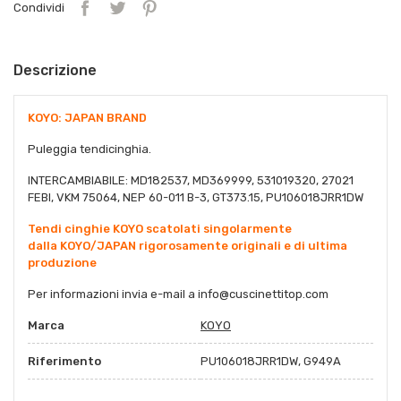
Condividi
Descrizione
KOYO: JAPAN BRAND
Puleggia tendicinghia.
INTERCAMBIABILE: MD182537, MD369999, 531019320, 27021
FEBI, VKM 75064, NEP 60-011 B-3, GT373.15, PU106018JRR1DW
Tendi cinghie KOYO scatolati singolarmente
dalla KOYO/JAPAN rigorosamente originali e di ultima
produzione
Per informazioni invia e-mail a info@cuscinettitop.com
Marca
KOYO
Riferimento
PU106018JRR1DW, G949A