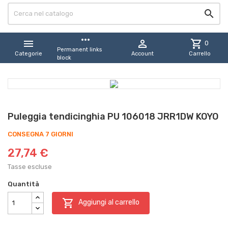

more_horiz


shopping_cart
0
Permanent links
Categorie
Account
Carrello
block
Puleggia tendicinghia PU 106018 JRR1DW KOYO
CONSEGNA 7 GIORNI
27,74 €
Tasse escluse
Quantità

Aggiungi al carrello