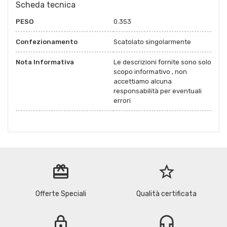
Scheda tecnica
PESO
0.353
Confezionamento
Scatolato singolarmente
Nota Informativa
Le descrizioni fornite sono solo
scopo informativo , non
accettiamo alcuna
responsabilità per eventuali
errori
redeem
star_border
Offerte Speciali
Qualità certificata
lock
headset_mic